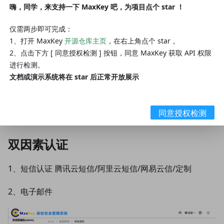
嗨，同学，来支持一下 MaxKey 吧，为项目点个 star ！
钥，同样的随机参数（时间、事件）和同样的算法计算了认
证的动态密码，从而确保密码的一致性，从而实现了用户的
仅需两步即可完成：
认证。就像我们去银行办卡送的口令牌.
1、打开 MaxKey
开源仓库主页
，在右上角点个 star 。
2、点击下方 [ 同意授权检测 ] 按钮，同意 MaxKey 获取 API 权限
多因素认证（MFA），是一种计算机访问控制的方法，用
进行检测。
户要通过两种以上的认证机制之后，才能得到授权，使用计
文档或演示系统将在 star 后正常开放展示
算机资源。MFA的目的是建立一个多层次的防御，使未经
授权的人访问计算机系统或网络更加困难，从而提高安全
性。
同意授权检测
双因素认证
1、短信认证 腾讯云短信/阿里云短信/网易云信/定制
2、电子邮件