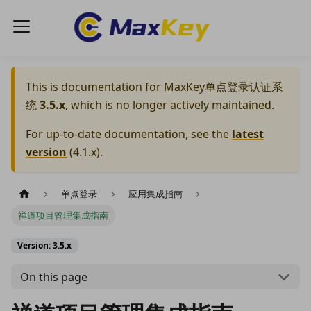
This is documentation for
MaxKey单点登录认证系
统
3.5.x
, which is no longer actively maintained.
For up-to-date documentation, see the
latest
version
(
4.1.x
).
单点登录
应用集成指南
禅道项目管理集成指南
Version: 3.5.x
On this page