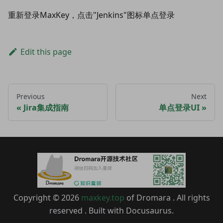
重新登录MaxKey，点击"Jenkins"图标单点登录
Edit this page
Previous
Next
Jira集成指南
单点登录UI
Copyright © 2026
maxkey.top
of Dromara . All rights
reserved . Built with Docusaurus.