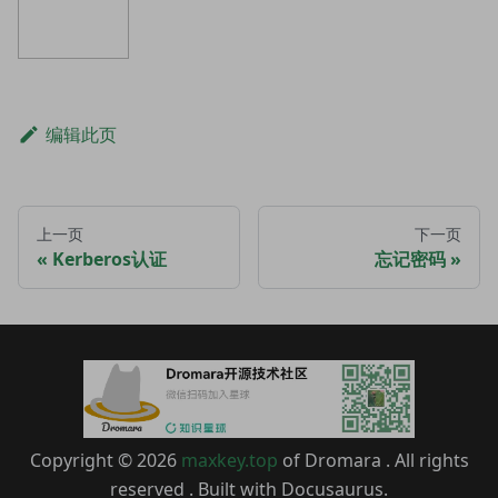
编辑此页
上一页
下一页
Kerberos认证
忘记密码
Copyright © 2026
maxkey.top
of Dromara . All rights
reserved . Built with Docusaurus.