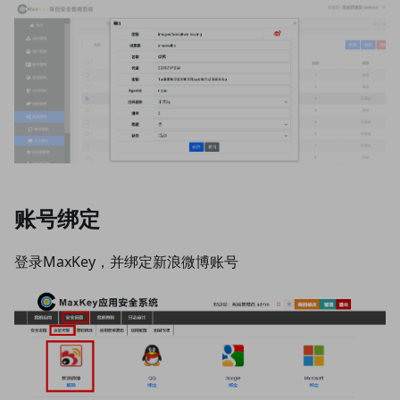
账号绑定
登录MaxKey，并绑定新浪微博账号