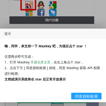
提示
登录流程
嗨，同学，来支持一下 MaxKey 吧，为项目点个 star ！
仅需两步即可完成：
1、打开 MaxKey
开源仓库主页
，在右上角点个 star 。
2、点击下方 [ 同意授权检测 ] 按钮，同意 MaxKey 获取 API 权限
进行检测。
文档或演示系统将在 star 后正常开放展示
同意授权检测