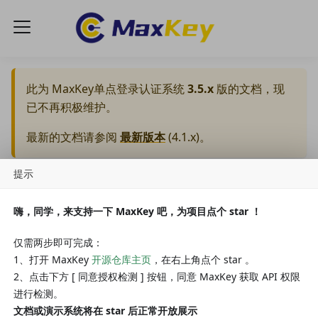
此为
MaxKey单点登录认证系统
3.5.x
版的文档，现
已不再积极维护。
最新的文档请参阅
最新版本
(
4.1.x
)。
提示
学院
algorithm
嗨，同学，来支持一下 MaxKey 吧，为项目点个 star ！
版本：3.5.x
algorithm
仅需两步即可完成：
1、打开 MaxKey
开源仓库主页
，在右上角点个 star 。
2、点击下方 [ 同意授权检测 ] 按钮，同意 MaxKey 获取 API 权限
进行检测。
编辑此页
文档或演示系统将在 star 后正常开放展示